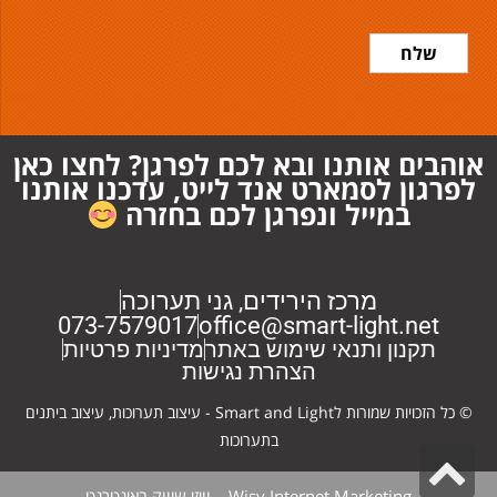
שלח
אוהבים אותנו ובא לכם לפרגן? לחצו כאן
לפרגון לסמארט אנד לייט, עדכנו אותנו
במייל ונפרגן לכם בחזרה
מרכז הירידים, גני תערוכה
073-7579017
office@smart-light.net
תקנון ותנאי שימוש באתר
מדיניות פרטיות
הצהרת נגישות
© כל הזכויות שמורות לSmart and Light - עיצוב תערוכות, עיצוב ביתנים
בתערוכות
גלילה
Wisy Internet Marketing
–
וויזי שיווק באינטרנט